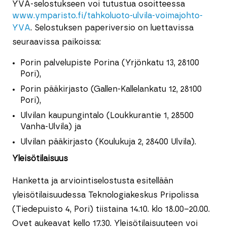
YVA-selostukseen voi tutustua osoitteessa
www.ymparisto.fi/tahkoluoto-ulvila-voimajohto-
YVA
. Selostuksen paperiversio on luettavissa
seuraavissa paikoissa:
Porin palvelupiste Porina (Yrjönkatu 13, 28100
Pori),
Porin pääkirjasto (Gallen-Kallelankatu 12, 28100
Pori),
Ulvilan kaupungintalo (Loukkurantie 1, 28500
Vanha-Ulvila) ja
Ulvilan pääkirjasto (Koulukuja 2, 28400 Ulvila).
Yleisötilaisuus
Hanketta ja arviointiselostusta esitellään
yleisötilaisuudessa Teknologiakeskus Pripolissa
(Tiedepuisto 4, Pori) tiistaina 14.10. klo 18.00–20.00.
Ovet aukeavat kello 17.30. Yleisötilaisuuteen voi