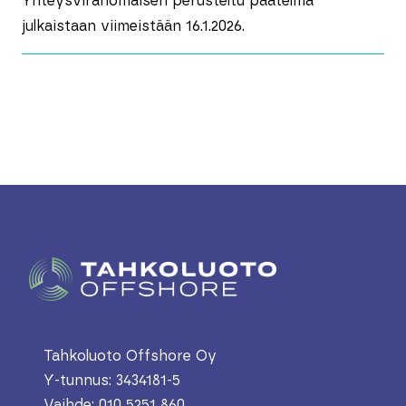
Yhteysviranomaisen perusteltu päätelmä
julkaistaan viimeistään 16.1.2026.
Tahkoluoto Offshore Oy
Y-tunnus: 3434181-5
Vaihde: 010 5251 860