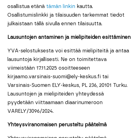
osallistua etänä
tämän linkin
kautta.
Osallistumislinkki ja tilaisuuden tarkemmat tiedot
julkaistaan tällä sivulla ennen tilaisuutta.
Lausuntojen antaminen ja mielipiteiden esittäminen
YVA-selostuksesta voi esittää mielipiteitä ja antaa
lausuntoja kirjallisesti. Ne on toimitettava
viimeistään 17.11.2025 osoitteeseen
kirjaamo.varsinais-suomi@ely-keskus.fi tai
Varsinais-Suomen ELY-keskus, PL 236, 20101 Turku.
Lausuntojen ja mielipiteiden yhteydessä
pyydetään viittaamaan diaarinumeroon
VARELY/3096/2024.
Yhteysviranomaisen perusteltu päätelmä