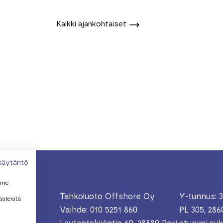
Kaikki ajankohtaiset
käytäntö
mme
Tahkoluoto Offshore Oy
Y-tunnus: 3
ästeistä
Vaihde: 010 5251 860
PL 305, 286