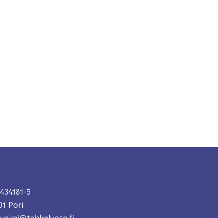
434181-5
01 Pori