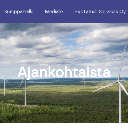
Kumppaneille
Medialle
Hyötytuuli Services Oy
Ajankohtaista